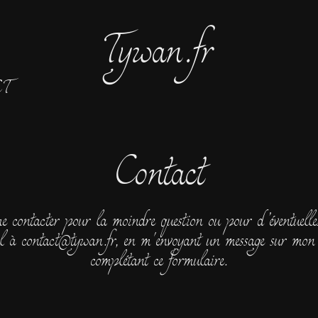
Tywan.fr
T
Contact
e contacter pour la moindre question ou pour d’éventuelles
l à contact@tywan.fr, en m'envoyant un message sur mon 
complétant ce formulaire.