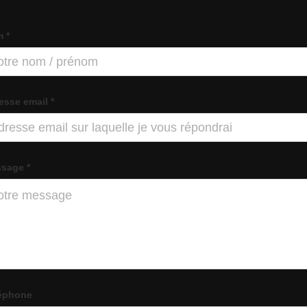
 *
esse email *
sage *
éphone