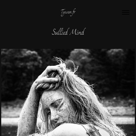
Tywan.fr
Sullied Mind