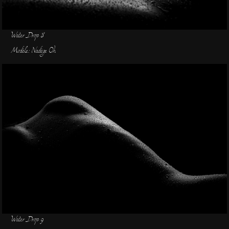
Water Drop 8
Modèle: Nadège Oh
Water Drop 9