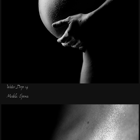
Water Drop 14
Modèle: Épona