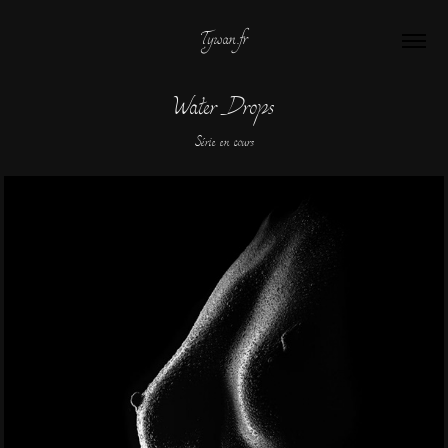
Tywan.fr
Water Drops
Série en cours